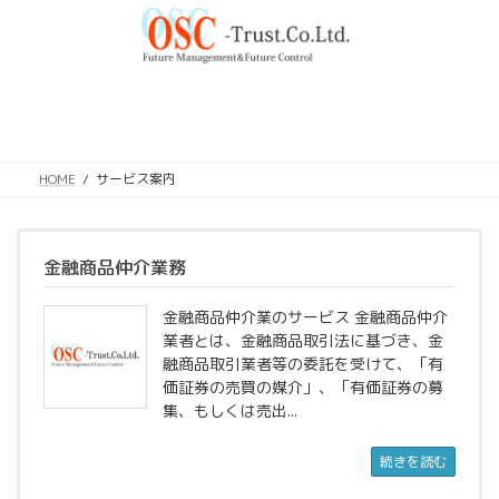
コ
ナ
ン
ビ
テ
ゲ
ン
ー
ツ
シ
へ
ョ
ス
ン
キ
に
HOME
サービス案内
ッ
移
プ
動
金融商品仲介業務
金融商品仲介業のサービス 金融商品仲介
業者とは、金融商品取引法に基づき、金
融商品取引業者等の委託を受けて、「有
価証券の売買の媒介」、「有価証券の募
集、もしくは売出...
続きを読む