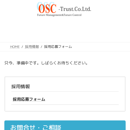
コ
ナ
ン
ビ
テ
ゲ
ン
ー
ツ
シ
へ
ョ
ス
ン
キ
に
HOME
採用情報
採用応募フォーム
ッ
移
プ
動
只今、準備中です。しばらくお待ちください。
採用情報
採用応募フォーム
お問合せ・ご相談