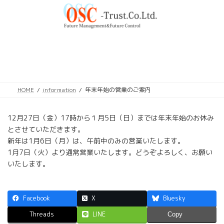
コ
ナ
ン
ビ
テ
ゲ
ン
ー
ツ
シ
へ
ョ
ス
ン
最
2024年12月4日
2024年12月4日
OSCtrust
キ
に
終
更
ッ
移
新
HOME
information
年末年始の営業のご案内
日
プ
動
時
:
12月27日（金）17時から１月5日（日）までは年末年始のお休み
とさせていただきます。
新年は1月6日（月）は、午前中のみの営業いたします。
1月7日（火）より通常営業いたします。どうぞよろしく、お願い
いたします。
Facebook
X
Bluesky
Threads
LINE
Copy