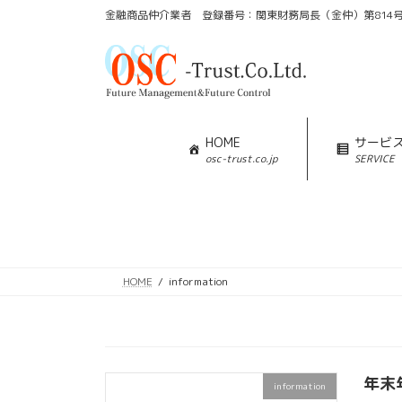
コ
ナ
金融商品仲介業者 登録番号：関東財務局長（金仲）第814
ン
ビ
テ
ゲ
ン
ー
ツ
シ
へ
ョ
ス
ン
HOME
サービ
キ
に
osc-trust.co.jp
SERVICE
ッ
移
プ
動
HOME
information
年末
information